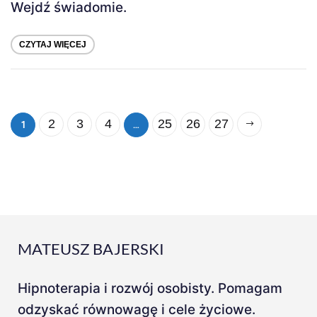
Wejdź świadomie.
CZYTAJ WIĘCEJ
1
…
2
3
4
25
26
27
MATEUSZ BAJERSKI
Hipnoterapia i rozwój osobisty. Pomagam
odzyskać równowagę i cele życiowe.