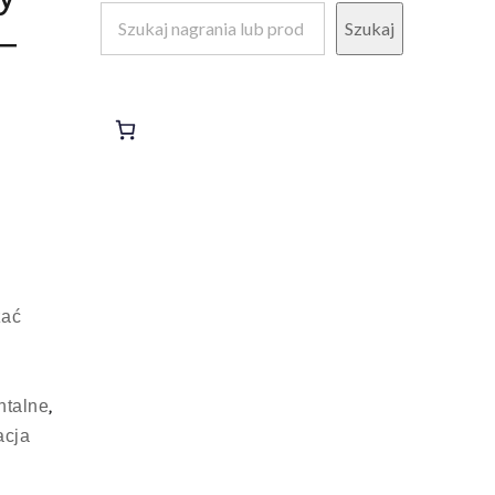
Szukaj
–
żać
,
ntalne
acja