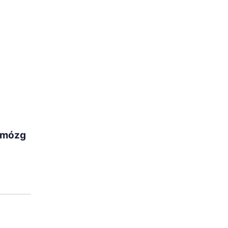
j mózg