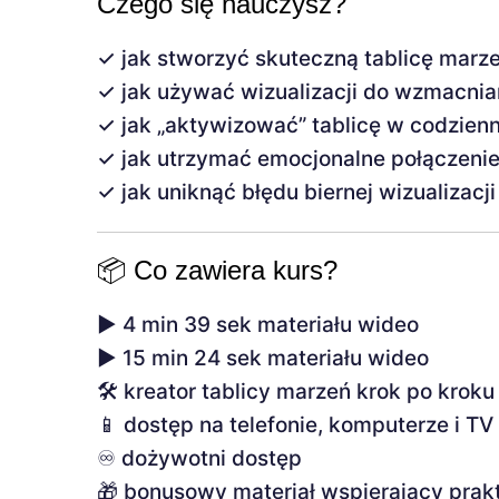
Czego się nauczysz?
✓ jak stworzyć skuteczną tablicę marze
✓ jak używać wizualizacji do wzmacnia
✓ jak „aktywizować” tablicę w codzienn
✓ jak utrzymać emocjonalne połączenie
✓ jak uniknąć błędu biernej wizualizacji
📦 Co zawiera kurs?
▶️ 4 min 39 sek materiału wideo
▶️ 15 min 24 sek materiału wideo
🛠️ kreator tablicy marzeń krok po kroku
📱 dostęp na telefonie, komputerze i TV
♾️ dożywotni dostęp
🎁 bonusowy materiał wspierający prak