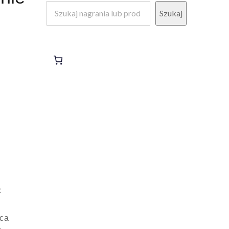
Szukaj
k
ica