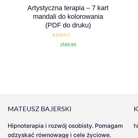
Artystyczna terapia – 7 kart
mandali do kolorowania
(PDF do druku)
Oceniono
zł
49.99
5.00
na 5
MATEUSZ BAJERSKI
Hipnoterapia i rozwój osobisty. Pomagam
h
odzyskać równowagę i cele życiowe.