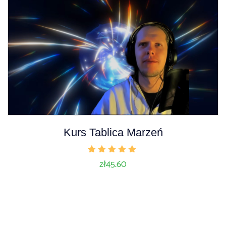
Kurs Tablica Marzeń
Oceniono
zł
45.60
5.00
na 5