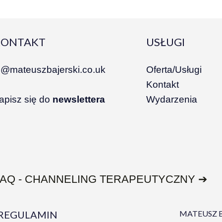
y
y
e
e
r
r
KONTAKT
USŁUGI
i@mateuszbajerski.co.uk
Oferta/Usługi
Kontakt
apisz się do
newslettera
Wydarzenia
FAQ - CHANNELING TERAPEUTYCZNY ➔
REGULAMIN
MATEUSZ B