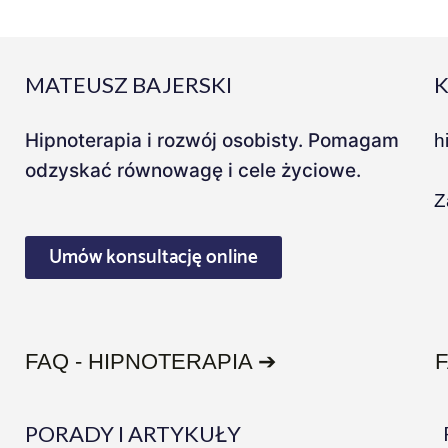
y
e
r
MATEUSZ BAJERSKI
Hipnoterapia i rozwój osobisty. Pomagam
h
odzyskać równowagę i cele życiowe.
Z
Umów konsultację online
FAQ - HIPNOTERAPIA ➔
PORADY I ARTYKUŁY