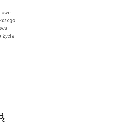
towe
ększego
,
towa
a życia
ą