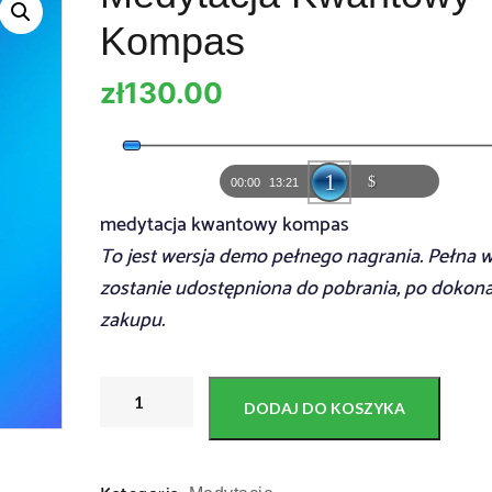
Kompas
zł
130.00
A
u
00:00
13:21
d
medytacja kwantowy kompas
i
To jest wersja demo pełnego nagrania. Pełna w
o
zostanie udostępniona do pobrania, po dokon
P
zakupu.
l
a
y
DODAJ DO KOSZYKA
e
r