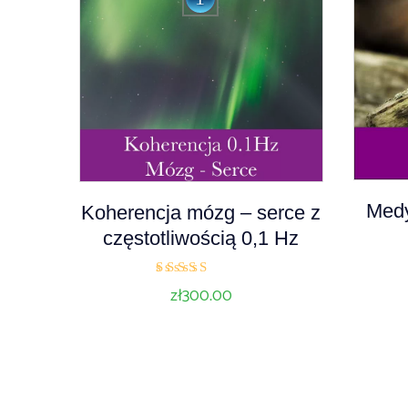
Medy
A
Koherencja mózg – serce z
u
częstotliwością 0,1 Hz
d
i
Oceniono
zł
300.00
5.00
o
na 5
P
l
a