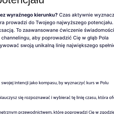
 bez wyraźnego kierunku?
Czas aktywnie wyznac
tóra prowadzi do Twojego najwyższego potencjału.
laksacją. To zaawansowane ćwiczenie świadomości
i channelingu, aby poprowadzić Cię w głąb Pola
tywować swoją unikalną linię największego spełni
 swojej intencji jako kompasu, by wyznaczyć kurs w Polu
auczysz się rozpoznawać i wybierać tę linię czasu, która of
nętrznym przewodnictwem, które poprowadzi Cię w zgodzie