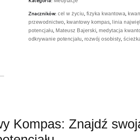
Kategoria:
Medytacje
Znaczników:
,
,
cel w życiu
fizyka kwantowa
kwan
,
,
przewodnictwo
kwantowy kompas
linia najwi
,
,
potencjału
Mateusz Bajerski
medytacja kwan
,
,
odkrywanie potencjału
rozwój osobisty
ścieżk
y Kompas: Znajdź swoj
potencjału