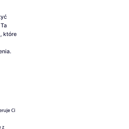
zyć
 Ta
, które
enia.
eruje Ci
 z