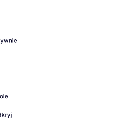
tywnie
ole
kryj