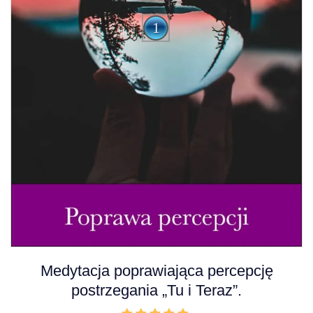
A
Medytacja poprawiająca percepcję
u
postrzegania „Tu i Teraz”.
d