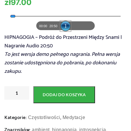
zł
97.00
A
u
00:00
20:50
d
HIPNAGOGIA – Podróż do Przestrzeni Między Snami |
i
Nagranie Audio 20:50
o
To jest wersja demo pełnego nagrania. Pełna wersja
P
zostanie udostępniona do pobrania, po dokonaniu
l
zakupu.
a
y
e
DODAJ DO KOSZYKA
r
Kategorie:
,
Częstotliwości
Medytacje
Znaczników:
,
,
,
ambient
hipnagogia
introspekcja