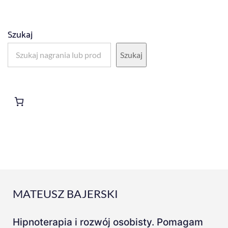
P
l
a
Szukaj
y
Szukaj
e
r
MATEUSZ BAJERSKI
Hipnoterapia i rozwój osobisty. Pomagam