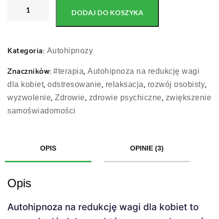
e
DODAJ DO KOSZYKA
r
Kategoria:
Autohipnozy
Znaczników:
,
#terapia
Autohipnoza na redukcję wagi
,
,
,
,
dla kobiet
odstresowanie
relaksacja
rozwój osobisty
,
,
,
wyzwolenie
Zdrowie
zdrowie psychiczne
zwiększenie
samoświadomości
OPIS
OPINIE (3)
Opis
Autohipnoza na redukcję wagi dla kobiet to