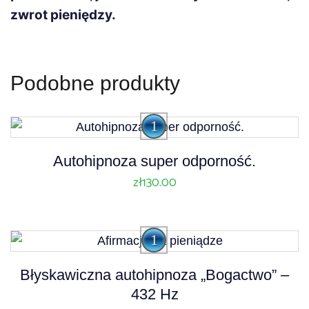
zwrot pieniędzy.
Podobne produkty
A
Autohipnoza super odporność.
u
zł
130.00
d
i
o
P
A
Błyskawiczna autohipnoza „Bogactwo” –
l
u
432 Hz
a