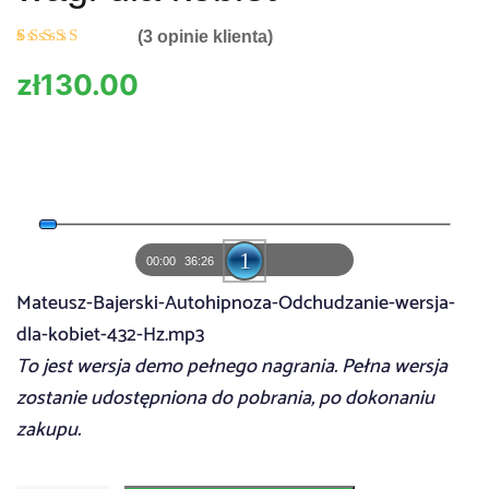
(
3
opinie klienta)
Oceniony
3
4.67
na
zł
130.00
5 na
podstawi
e
ocen
klientów
A
u
00:00
36:26
d
Mateusz-Bajerski-Autohipnoza-Odchudzanie-wersja-
i
dla-kobiet-432-Hz.mp3
o
To jest wersja demo pełnego nagrania. Pełna wersja
P
zostanie udostępniona do pobrania, po dokonaniu
l
zakupu.
a
y