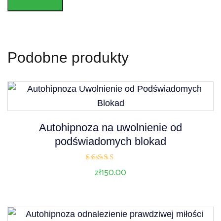
Podobne produkty
Autohipnoza na uwolnienie od
podświadomych blokad
Oceniono
zł
150.00
5.00
na 5