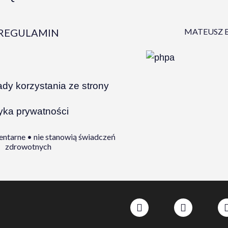
REGULAMIN
MATEUSZ B
ady korzystania ze strony
tyka prywatności
ntarne • nie stanowią świadczeń
zdrowotnych