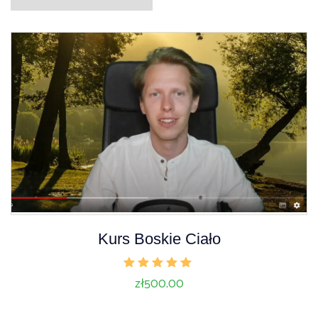
Kurs Boskie Ciało
Oceniono
zł
500.00
5.00
na 5