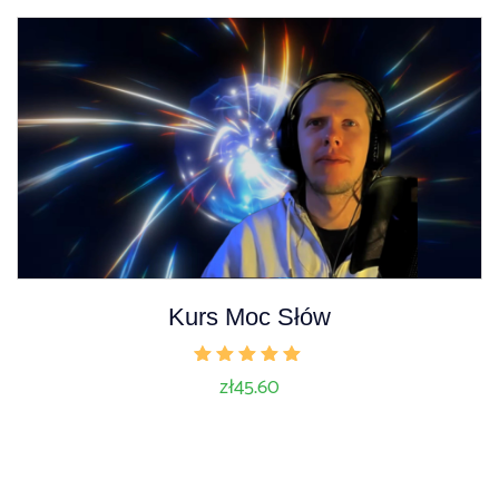
Kurs Moc Słów
Oceniono
zł
45.60
5.00
na 5