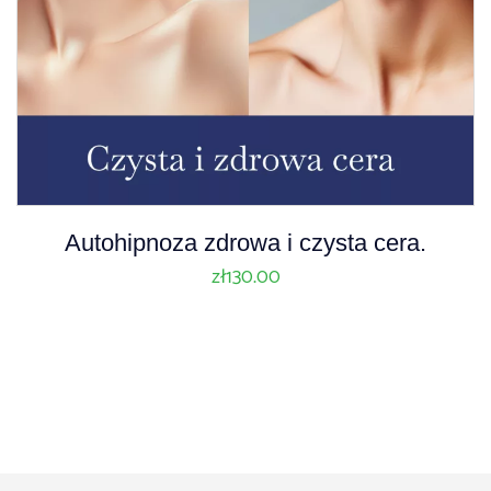
A
Autohipnoza zdrowa i czysta cera.
u
zł
130.00
d
i
o
P
l
a
y