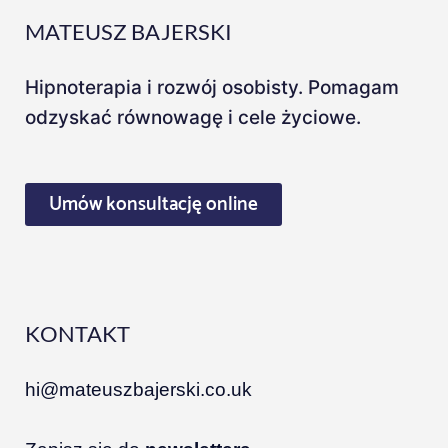
e
MATEUSZ BAJERSKI
r
Hipnoterapia i rozwój osobisty. Pomagam
odzyskać równowagę i cele życiowe.
Umów konsultację online
KONTAKT
hi@mateuszbajerski.co.uk