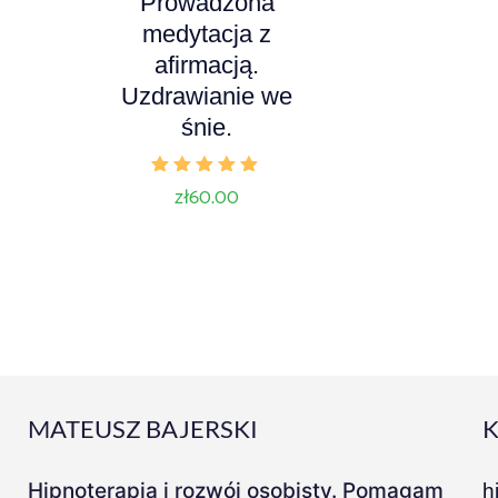
A
Prowadzona
u
medytacja z
d
afirmacją.
i
Uzdrawianie we
o
śnie.
P
l
Oceniono
zł
60.00
5.00
a
na 5
y
e
r
MATEUSZ BAJERSKI
Hipnoterapia i rozwój osobisty. Pomagam
h