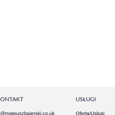
KONTAKT
USŁUGI
i@mateuszbajerski.co.uk
Oferta/Usługi