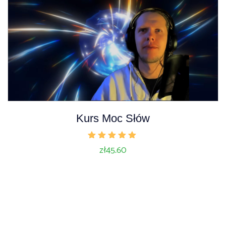
Kurs Moc Słów
Oceniono
zł
45.60
5.00
na 5