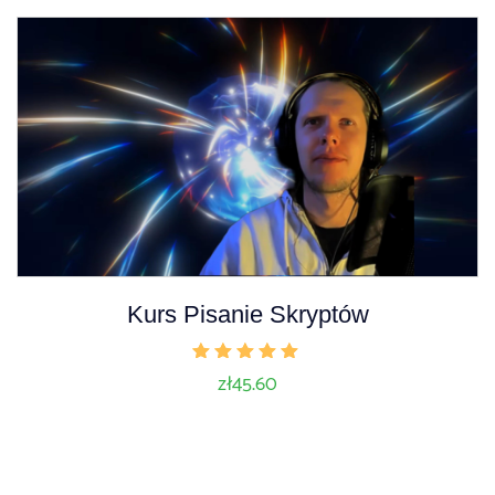
Kurs Pisanie Skryptów
Oceniono
zł
45.60
5.00
na 5