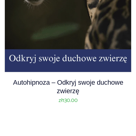
A
Autohipnoza – Odkryj swoje duchowe
u
zwierzę
d
zł
130.00
i
o
P
l