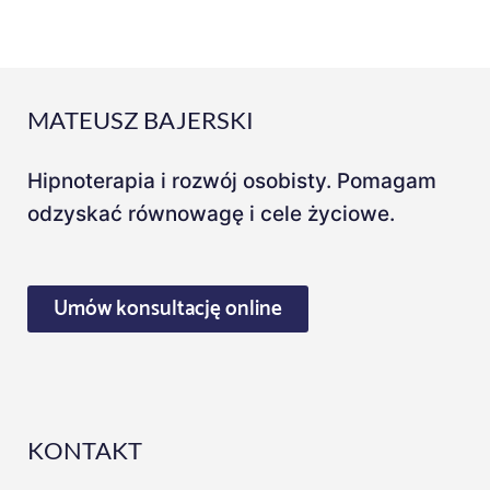
a
y
e
r
MATEUSZ BAJERSKI
Hipnoterapia i rozwój osobisty. Pomagam
odzyskać równowagę i cele życiowe.
Umów konsultację online
KONTAKT