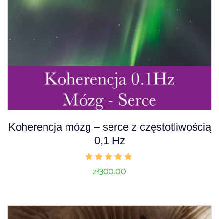
A
Koherencja mózg – serce z częstotliwością
u
0,1 Hz
d
i
Oceniono
zł
300.00
5.00
o
na 5
P
l