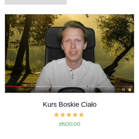
Kurs Boskie Ciało
Oceniono
zł
500.00
5.00
na 5