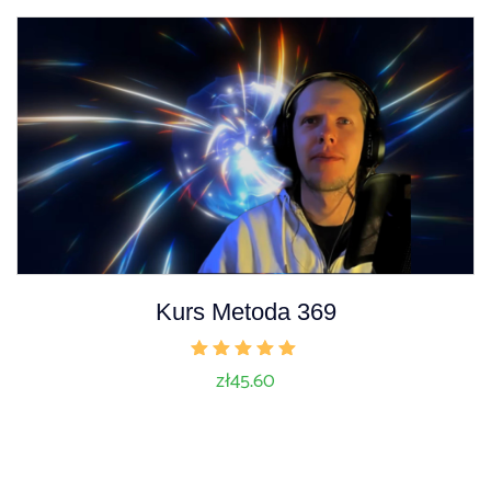
Kurs Metoda 369
Oceniono
zł
45.60
5.00
na 5