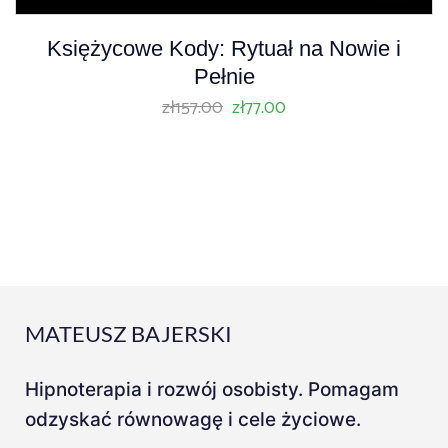
A
Księżycowe Kody: Rytuał na Nowie i
u
Pełnie
d
zł
157.00
zł
77.00
i
o
P
l
a
y
e
r
MATEUSZ BAJERSKI
Hipnoterapia i rozwój osobisty. Pomagam
odzyskać równowagę i cele życiowe.