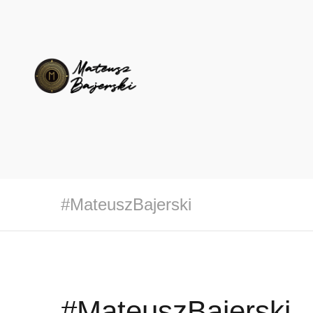
#MateuszBajerski
#MateuszBajerski