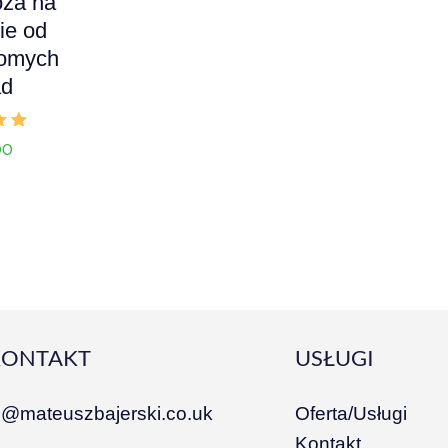
oza na
ie od
omych
ad
ono
00
KONTAKT
USŁUGI
i@mateuszbajerski.co.uk
Oferta/Usługi
Kontakt