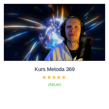
Kurs Metoda 369
Oceniono
zł
45.60
5.00
na 5