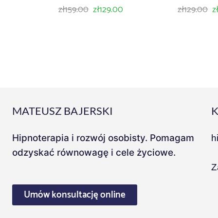
zł
159.00
zł
129.00
zł
129.00
z
MATEUSZ BAJERSKI
Hipnoterapia i rozwój osobisty. Pomagam
h
odzyskać równowagę i cele życiowe.
Z
Umów konsultację online