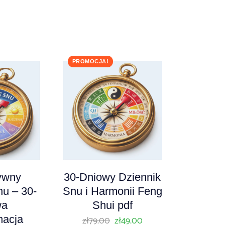
PROMOCJA!
tywny
30-Dniowy Dziennik
nu – 30-
Snu i Harmonii Feng
wa
Shui pdf
macja
zł
79.00
zł
49.00