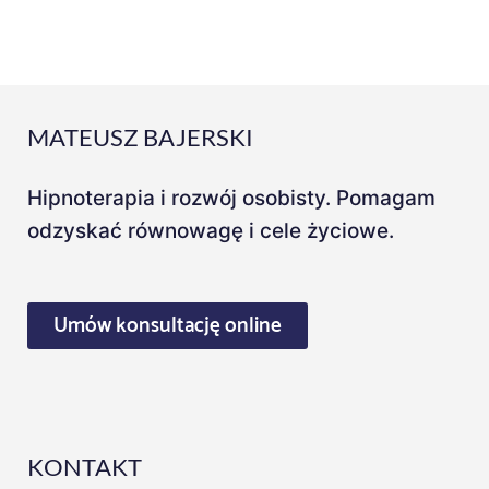
a
y
e
r
MATEUSZ BAJERSKI
Hipnoterapia i rozwój osobisty. Pomagam
odzyskać równowagę i cele życiowe.
Umów konsultację online
KONTAKT