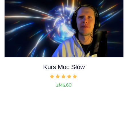
Kurs Moc Słów
Oceniono
zł
45.60
5.00
na 5