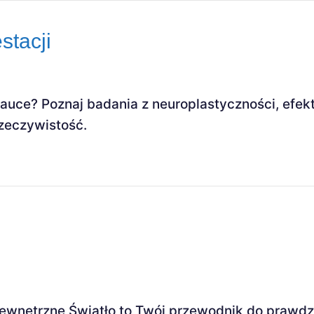
tacji
uce? Poznaj badania z neuroplastyczności, efekt
rzeczywistość.
wnętrzne Światło to Twój przewodnik do prawdziw