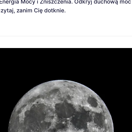
nergia Mocy i Zniszczenia. Odkryj duchową moc c
czytaj, zanim Cię dotknie.