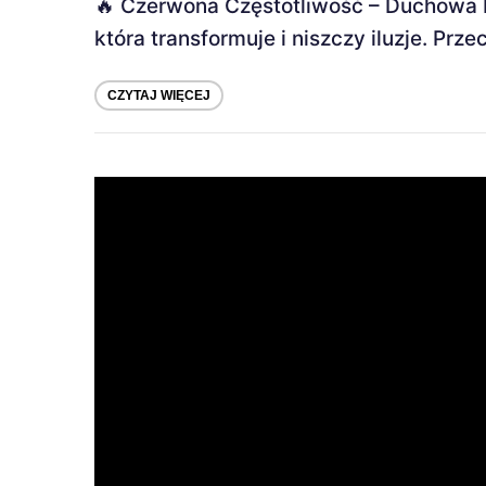
🔥 Czerwona Częstotliwość – Duchowa E
która transformuje i niszczy iluzje. Prze
CZYTAJ WIĘCEJ