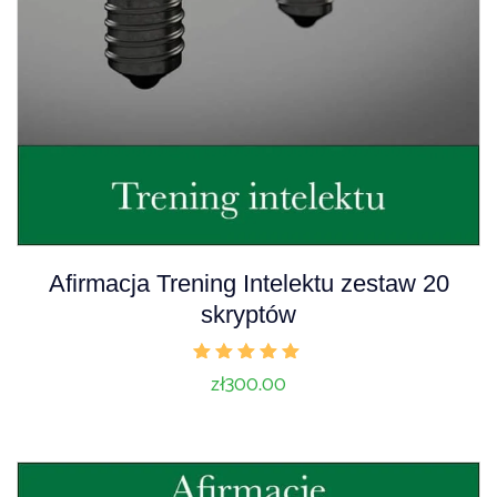
Afirmacja Trening Intelektu zestaw 20
skryptów
Oceniono
zł
300.00
5.00
na 5