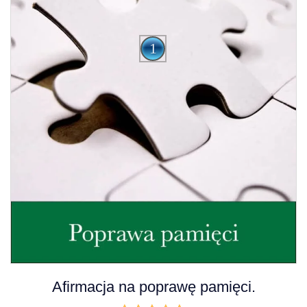
A
Afirmacja na poprawę pamięci.
u