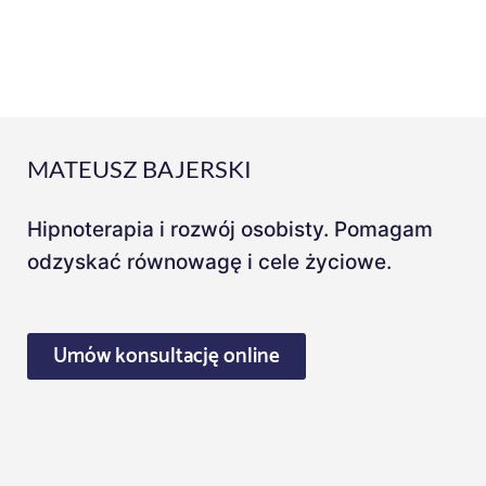
P
l
a
y
e
r
MATEUSZ BAJERSKI
Hipnoterapia i rozwój osobisty. Pomagam
odzyskać równowagę i cele życiowe.
Umów konsultację online