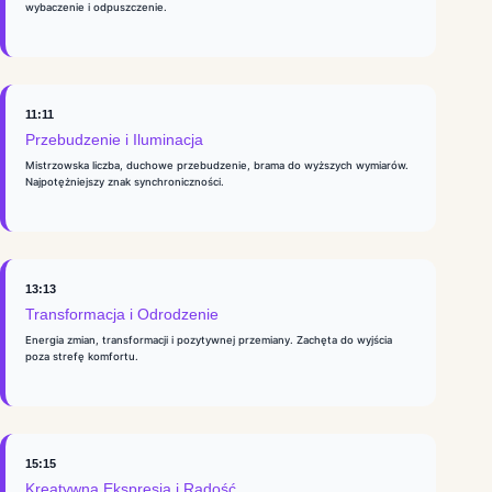
wybaczenie i odpuszczenie.
11:11
Przebudzenie i Iluminacja
Mistrzowska liczba, duchowe przebudzenie, brama do wyższych wymiarów.
Najpotężniejszy znak synchroniczności.
13:13
Transformacja i Odrodzenie
Energia zmian, transformacji i pozytywnej przemiany. Zachęta do wyjścia
poza strefę komfortu.
15:15
Kreatywna Ekspresja i Radość