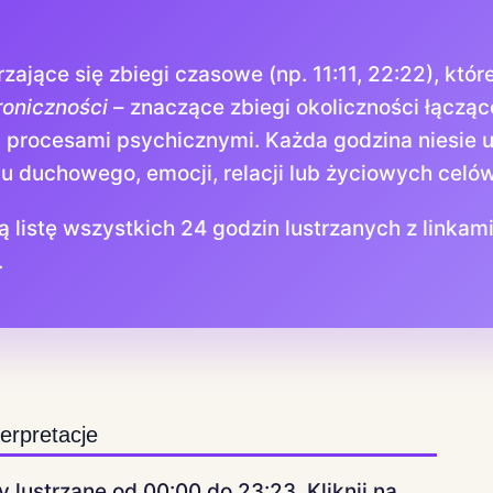
zające się zbiegi czasowe (np. 11:11, 22:22), któr
oniczności
– znaczące zbiegi okoliczności łącząc
procesami psychicznymi. Każda godzina niesie u
u duchowego, emocji, relacji lub życiowych celów
 listę wszystkich 24 godzin lustrzanych z linkam
.
erpretacje
 lustrzane od 00:00 do 23:23. Kliknij na