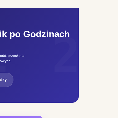
ik po Godzinach
ość, przesłania
sowych.
edzy