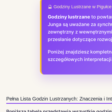
🔮 Godziny Lustrzane w Pigułce
Godziny lustrzane
to powtar
Junga są uważane za
synchr
zewnętrzny z wewnętrznymi 
przesłanie dotyczące rozwoj
Poniżej znajdziesz kompletną
szczegółowych interpretacji
Pełna Lista Godzin Lustrzanych: Znaczenia i Int
Poniższa tabela przedstawia wszystkie godziny