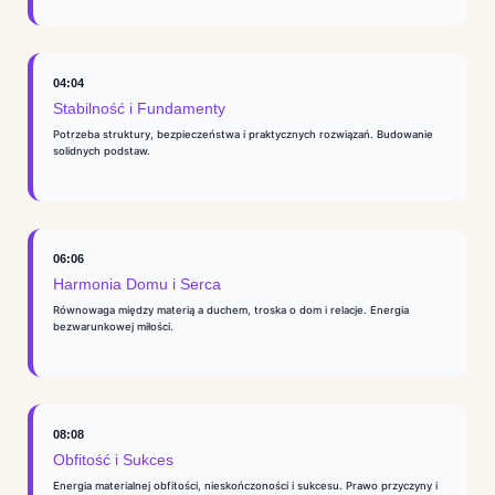
04:04
Stabilność i Fundamenty
Potrzeba struktury, bezpieczeństwa i praktycznych rozwiązań. Budowanie
solidnych podstaw.
06:06
Harmonia Domu i Serca
Równowaga między materią a duchem, troska o dom i relacje. Energia
bezwarunkowej miłości.
08:08
Obfitość i Sukces
Energia materialnej obfitości, nieskończoności i sukcesu. Prawo przyczyny i