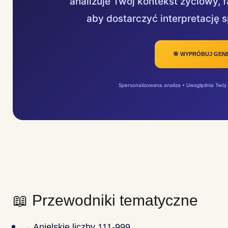
analizuje Twój kontekst życiowy, 
aby dostarczyć interpretację 
🎯 WYPRÓBUJ GEN
Spersonalizowana analiza • Uwzględnia Twój 
📖 Przewodniki tematyczne
→ Anielskie liczby 111-999