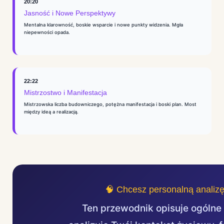
20:20
Jasność i Nowe Perspektywy
Mentalna klarowność, boskie wsparcie i nowe punkty widzenia. Mgła
niepewności opada.
22:22
Mistrzostwo i Manifestacja
Mistrzowska liczba budowniczego, potężna manifestacja i boski plan. Most
między ideą a realizacją.
🧠 Chcesz personalną analizę
Ten przewodnik opisuje ogólne