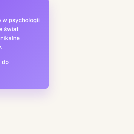
e w psychologii
e świat
nikalne
.
i do