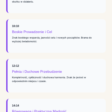
skutku w działaniu.
10:10
Boskie Prowadzenie i Cel
Znak boskiego wsparcia, jasności celu i nowych początków. Brama do
wyższej świadomości.
12:12
Pełnia i Duchowe Przebudzenie
Kompletność, cykliczność i duchowa harmonia. Znak że jesteś w
odpowiednim miejscu i czasie.
14:14
Równowaga i Praktyczna Mądrość