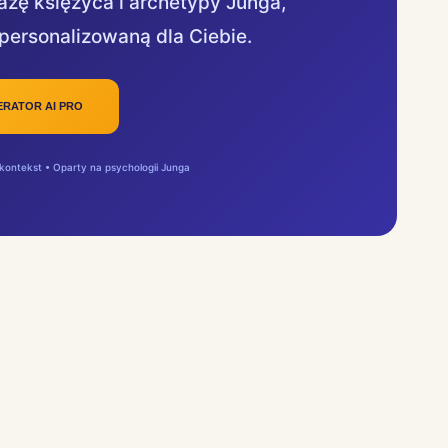
fazę księżyca i archetypy Junga,
spersonalizowaną dla Ciebie.
ERATOR AI PRO
kontekst • Oparty na psychologii Junga