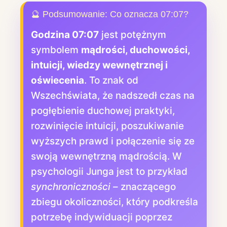
🔮 Podsumowanie: Co oznacza 07:07?
Godzina 07:07
jest potężnym
symbolem
mądrości, duchowości,
intuicji, wiedzy wewnętrznej i
oświecenia
. To znak od
Wszechświata, że nadszedł czas na
pogłębienie duchowej praktyki,
rozwinięcie intuicji, poszukiwanie
wyższych prawd i połączenie się ze
swoją wewnętrzną mądrością. W
psychologii Junga jest to przykład
synchroniczności
– znaczącego
zbiegu okoliczności, który podkreśla
potrzebę indywiduacji poprzez