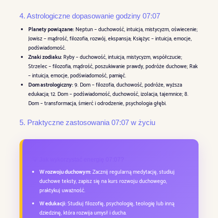
4. Astrologiczne dopasowanie godziny 07:07
Planety powiązane:
Neptun – duchowość, intuicja, mistycyzm, oświecenie;
Jowisz – mądrość, filozofia, rozwój, ekspansja; Księżyc – intuicja, emocje,
podświadomość.
Znaki zodiaku:
Ryby – duchowość, intuicja, mistycyzm, współczucie;
Strzelec – filozofia, mądrość, poszukiwanie prawdy, podróże duchowe; Rak
– intuicja, emocje, podświadomość, pamięć.
Dom astrologiczny:
9. Dom – filozofia, duchowość, podróże, wyższa
edukacja; 12. Dom – podświadomość, duchowość, izolacja, tajemnice; 8.
Dom – transformacja, śmierć i odrodzenie, psychologia głębi.
5. Praktyczne zastosowania 07:07 w życiu
💡 Jak wykorzystać energię 07:07?
W rozwoju duchowym:
Zacznij regularną medytację, studiuj
duchowe teksty, zapisz się na kurs rozwoju duchowego,
praktykuj uważność.
W edukacji:
Studiuj filozofię, psychologię, teologię lub inną
dziedzinę, która rozwija umysł i ducha.