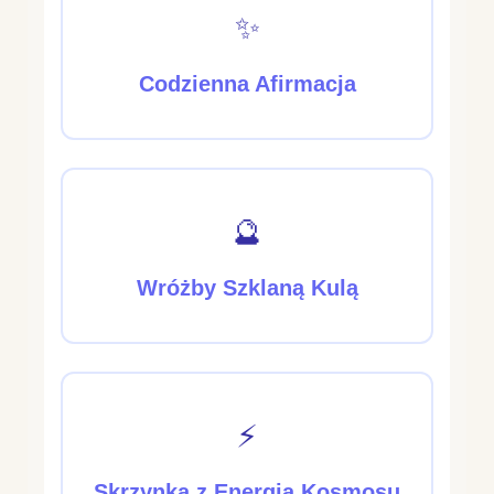
✨
Codzienna Afirmacja
🔮
Wróżby Szklaną Kulą
⚡
Skrzynka z Energią Kosmosu