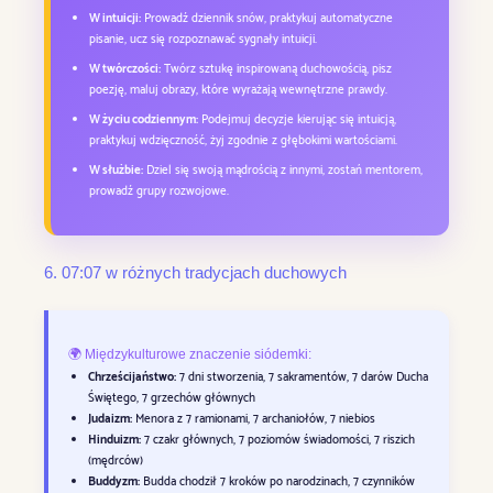
W intuicji:
Prowadź dziennik snów, praktykuj automatyczne
pisanie, ucz się rozpoznawać sygnały intuicji.
W twórczości:
Twórz sztukę inspirowaną duchowością, pisz
poezję, maluj obrazy, które wyrażają wewnętrzne prawdy.
W życiu codziennym:
Podejmuj decyzje kierując się intuicją,
praktykuj wdzięczność, żyj zgodnie z głębokimi wartościami.
W służbie:
Dziel się swoją mądrością z innymi, zostań mentorem,
prowadź grupy rozwojowe.
6. 07:07 w różnych tradycjach duchowych
🌍 Międzykulturowe znaczenie siódemki:
Chrześcijaństwo:
7 dni stworzenia, 7 sakramentów, 7 darów Ducha
Świętego, 7 grzechów głównych
Judaizm:
Menora z 7 ramionami, 7 archaniołów, 7 niebios
Hinduizm:
7 czakr głównych, 7 poziomów świadomości, 7 riszich
(mędrców)
Buddyzm:
Budda chodził 7 kroków po narodzinach, 7 czynników