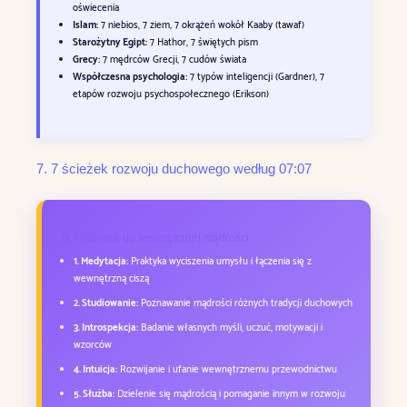
oświecenia
Islam:
7 niebios, 7 ziem, 7 okrążeń wokół Kaaby (tawaf)
Starożytny Egipt:
7 Hathor, 7 świętych pism
Grecy:
7 mędrców Grecji, 7 cudów świata
Współczesna psychologia:
7 typów inteligencji (Gardner), 7
etapów rozwoju psychospołecznego (Erikson)
7. 7 ścieżek rozwoju duchowego według 07:07
🔄 7 ścieżek do wewnętrznej mądrości:
1. Medytacja:
Praktyka wyciszenia umysłu i łączenia się z
wewnętrzną ciszą
2. Studiowanie:
Poznawanie mądrości różnych tradycji duchowych
3. Introspekcja:
Badanie własnych myśli, uczuć, motywacji i
wzorców
4. Intuicja:
Rozwijanie i ufanie wewnętrznemu przewodnictwu
5. Służba:
Dzielenie się mądrością i pomaganie innym w rozwoju