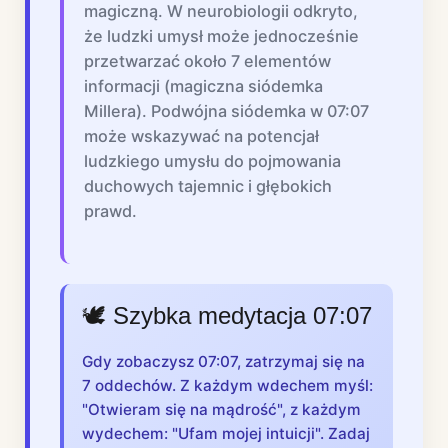
magiczną. W neurobiologii odkryto,
że ludzki umysł może jednocześnie
przetwarzać około 7 elementów
informacji (magiczna siódemka
Millera). Podwójna siódemka w 07:07
może wskazywać na potencjał
ludzkiego umysłu do pojmowania
duchowych tajemnic i głębokich
prawd.
🕊️ Szybka medytacja 07:07
Gdy zobaczysz 07:07, zatrzymaj się na
7 oddechów. Z każdym wdechem myśl:
"Otwieram się na mądrość", z każdym
wydechem: "Ufam mojej intuicji". Zadaj