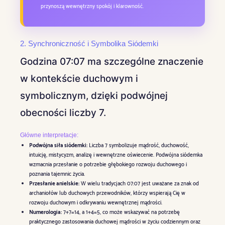
przynoszą wewnętrzny spokój i klarowność.
2. Synchroniczność i Symbolika Siódemki
Godzina 07:07 ma szczególne znaczenie
w kontekście duchowym i
symbolicznym, dzięki podwójnej
obecności liczby 7.
Główne interpretacje:
Podwójna siła siódemki:
Liczba 7 symbolizuje mądrość, duchowość,
intuicję, mistycyzm, analizę i wewnętrzne oświecenie. Podwójna siódemka
wzmacnia przesłanie o potrzebie głębokiego rozwoju duchowego i
poznania tajemnic życia.
Przesłanie anielskie:
W wielu tradycjach 07:07 jest uważane za znak od
archaniołów lub duchowych przewodników, którzy wspierają Cię w
rozwoju duchowym i odkrywaniu wewnętrznej mądrości.
Numerologia:
7+7=14, a 1+4=5, co może wskazywać na potrzebę
praktycznego zastosowania duchowej mądrości w życiu codziennym oraz