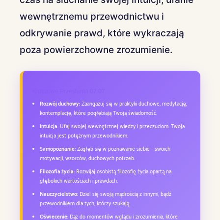
wewnętrznemu przewodnictwu i
odkrywanie prawd, które wykraczają
poza powierzchowne zrozumienie.
Kluczowe Przesłania 07:07:
Rozwój duchowy:
Zaangażuj się w praktyki duchowe, medytację,
kontemplację, które pogłębiają Twoją świadomość.
Intuicja:
Ufaj swojej wewnętrznej wiedzy i przeczuciom. Twoja
intuicja jest potężnym przewodnikiem.
Samopoznanie:
Zagłęb się w poznawanie siebie - swoich
motywacji, wzorców, duchowych potrzeb.
Filozofia życia:
Rozwijaj osobistą filozofię życia opartą na
głębokich wartościach i prawdach.
Nauczycielstwo:
Dziel się swoją mądrością z innymi, bądź
przewodnikiem dla tych, którzy szukają.
Oświecenie:
Dąż do momentów wglądu i zrozumienia, które