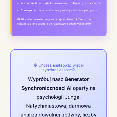
6. Kontemplacja:
Głębokie rozważanie istotnych pytań życiowych
7. Integracja:
Łączenie duchowej wiedzy z codziennym życiem
07:07 może pojawiać się jako przypomnienie o którejś z tych
ścieżek lub jako zachęta do rozpoczęcia duchowej podróży.
🧠 Chcesz analizować więcej
synchroniczności?
Wypróbuj nasz
Generator
Synchroniczności AI
oparty na
psychologii Junga.
Natychmiastowa, darmowa
analiza dowolnej godziny, liczby