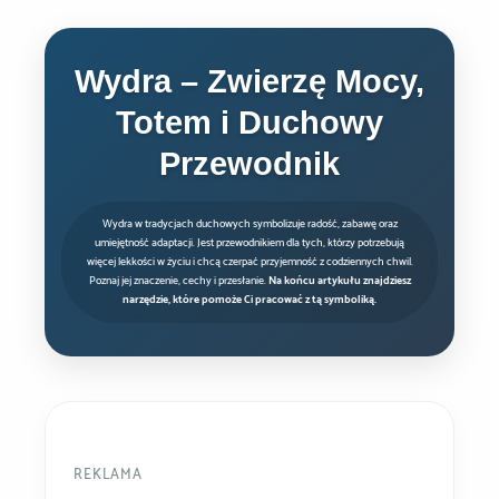
Wydra – Zwierzę Mocy,
Totem i Duchowy
Przewodnik
Wydra w tradycjach duchowych symbolizuje radość, zabawę oraz
umiejętność adaptacji. Jest przewodnikiem dla tych, którzy potrzebują
więcej lekkości w życiu i chcą czerpać przyjemność z codziennych chwil.
Poznaj jej znaczenie, cechy i przesłanie.
Na końcu artykułu znajdziesz
narzędzie, które pomoże Ci pracować z tą symboliką.
REKLAMA