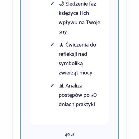
🌙 Śledzenie faz
księżyca i ich
wpływu na Twoje
sny
🧘 Ćwiczenia do
refleksji nad
symboliką
zwierząt mocy
📊 Analiza
postępów po 30
dniach praktyki
49 zł