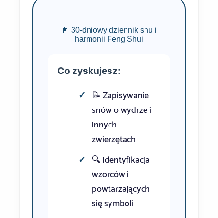
📓 30-dniowy dziennik snu i
harmonii Feng Shui
Co zyskujesz:
📝 Zapisywanie
snów o wydrze i
innych
zwierzętach
🔍 Identyfikacja
wzorców i
powtarzających
się symboli