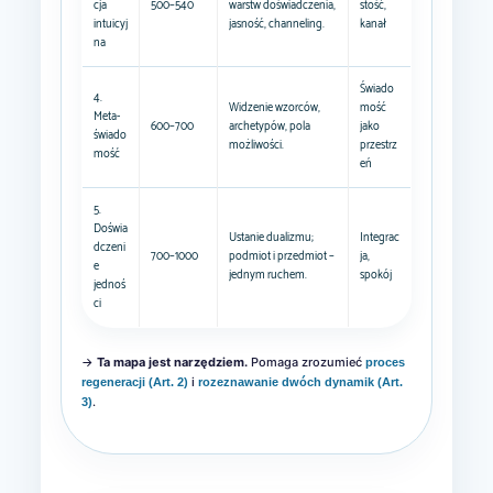
cja
500–540
warstw doświadczenia,
stość,
intuicyj
jasność, channeling.
kanał
na
Świado
4.
Widzenie wzorców,
mość
Meta-
600–700
archetypów, pola
jako
świado
możliwości.
przestrz
mość
eń
5.
Doświa
Ustanie dualizmu;
Integrac
dczeni
700–1000
podmiot i przedmiot –
ja,
e
jednym ruchem.
spokój
jednoś
ci
→
Ta mapa jest narzędziem.
Pomaga zrozumieć
proces
i
regeneracji (Art. 2)
rozeznawanie dwóch dynamik (Art.
.
3)