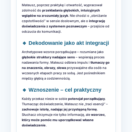
Mateusz, poprzez praktykę i otwartość, wypracował
zdolność do
przekładania głębokich, intuicyjnych
wglądów na zrozumiały język
. Nie chodzi o „obniżanie
częstotliwości” w sensie dosłownym, ale o
integrację
doświadczenia z systemem poznawczym
– przejście od
odczucia do komunikacji.
🔹 Dekodowanie jako akt integracji
Archetypowe wzorce porządkujące – rozumiane jako
głębokie struktury nadające sens
– wspierają proces
nadawania formy. Mateusz odbiera impuls i
tłumaczy go
na znaczenia, obrazy, słowa
przyswajalne dla osób na
wczesnych etapach pracy ze sobą. Jest pośrednikiem
między głębią a codziennością.
🔹 Wznoszenie – cel praktyczny
Każdy przekaz niesie w sobie
potencjał porządkujący
.
Tłumacząc doświadczenie, Mateusz nie „traci esencji” –
zachowuje istotę, nadając jej przystępną formę
.
Słuchacz otrzymuje nie tylko informację, ale
wzorzec,
który może pomóc mu uporządkować własne
doświadczenie
.