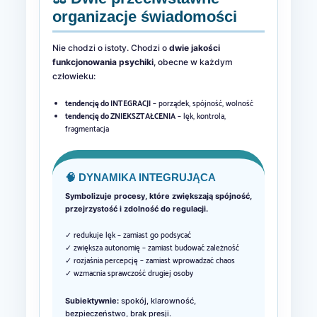
organizacje świadomości
Nie chodzi o istoty. Chodzi o
dwie jakości
funkcjonowania psychiki
, obecne w każdym
człowieku:
tendencję do INTEGRACJI
– porządek, spójność, wolność
tendencję do ZNIEKSZTAŁCENIA
– lęk, kontrola,
fragmentacja
🧠 DYNAMIKA INTEGRUJĄCA
Symbolizuje procesy, które zwiększają spójność,
przejrzystość i zdolność do regulacji.
✓ redukuje lęk – zamiast go podsycać
✓ zwiększa autonomię – zamiast budować zależność
✓ rozjaśnia percepcję – zamiast wprowadzać chaos
✓ wzmacnia sprawczość drugiej osoby
Subiektywnie:
spokój, klarowność,
bezpieczeństwo, brak presji.