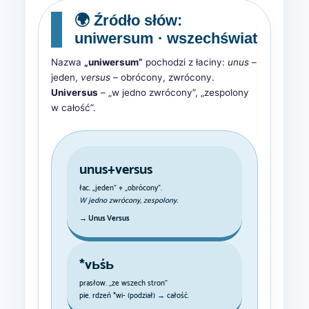
🌍 Źródło słów:
uniwersum · wszechświat
Nazwa
„uniwersum”
pochodzi z łaciny:
unus
–
jeden,
versus
– obrócony, zwrócony.
Universus
– „w jedno zwrócony”, „zespolony
w całość”.
unus+versus
łac. „jeden” + „obrócony”.
W jedno zwrócony, zespolony.
→ Unus Versus
*vьśь
prasłow. „ze wszech stron”
pie. rdzeń *wi- (podział) → całość.