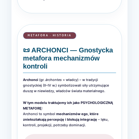
METAFORA · HISTORIA
📜 ARCHONCI — Gnostycka
metafora mechanizmów
kontroli
Archonci
(gr.
árchontes
= władcy) – w tradycji
gnostyckiej (II–IV w.) symbolizowali siły utrzymujące
duszę w niewiedzy, władców świata materialnego.
W tym modelu traktujemy ich jako PSYCHOLOGICZNĄ
METAFORĘ:
Archonci to symbol
mechanizmów ego, które
zniekształcają percepcję i blokują integrację
– lęku,
kontroli, projekcji, potrzeby dominacji.