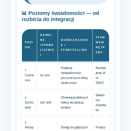
📊 Poziomy świadomości — od
rozbicia do integracji
HAWKI
STAN
NS
DOŚWIADCZENI
POZI
WEW
(SYMBO
E /
OM
NĘTR
LICZNIE
STORYTELLING
ZNY
)
Projekcja
Rozdwo
1.
nieświadomości,
jenie: JA
Codzie
20–200
poczucie bycia ofiarą
vs
nna
okoliczności.
ŚWIAT
Świado
2.
Obserwacja własnych
my
Ducho
250–400
reakcji, akceptacja,
obserwa
wość
dystans.
tor
3.
Percep
Dostęp do głębszych
Przejrzy