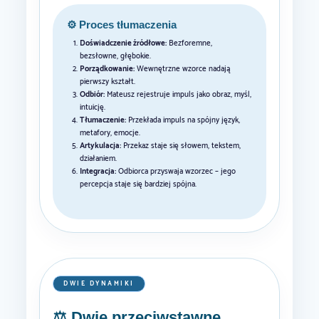
⚙️ Proces tłumaczenia
Doświadczenie źródłowe:
Bezforemne,
bezsłowne, głębokie.
Porządkowanie:
Wewnętrzne wzorce nadają
pierwszy kształt.
Odbiór:
Mateusz rejestruje impuls jako obraz, myśl,
intuicję.
Tłumaczenie:
Przekłada impuls na spójny język,
metafory, emocje.
Artykulacja:
Przekaz staje się słowem, tekstem,
działaniem.
Integracja:
Odbiorca przyswaja wzorzec – jego
percepcja staje się bardziej spójna.
DWIE DYNAMIKI
⚖️ Dwie przeciwstawne