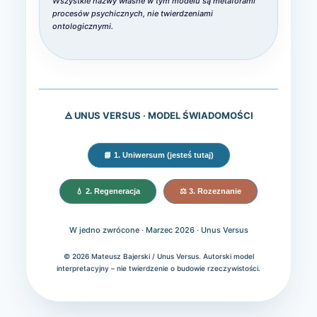
Wszystkie nazwy własne w tym modelu są metaforami
procesów psychicznych, nie twierdzeniami
ontologicznymi.
🜁 UNUS VERSUS · MODEL ŚWIADOMOŚCI
📘 1. Uniwersum (jesteś tutaj)
💧 2. Regeneracja
⚖️ 3. Rozeznanie
W jedno zwrócone · Marzec 2026 · Unus Versus
© 2026 Mateusz Bajerski / Unus Versus. Autorski model
interpretacyjny – nie twierdzenie o budowie rzeczywistości.