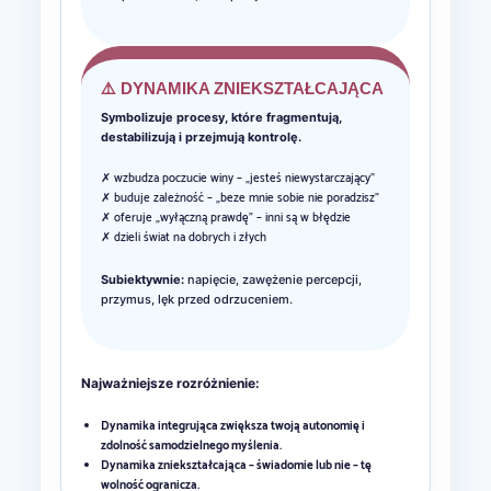
⚠️ DYNAMIKA ZNIEKSZTAŁCAJĄCA
Symbolizuje procesy, które fragmentują,
destabilizują i przejmują kontrolę.
✗ wzbudza poczucie winy – „jesteś niewystarczający”
✗ buduje zależność – „beze mnie sobie nie poradzisz”
✗ oferuje „wyłączną prawdę” – inni są w błędzie
✗ dzieli świat na dobrych i złych
Subiektywnie:
napięcie, zawężenie percepcji,
przymus, lęk przed odrzuceniem.
Najważniejsze rozróżnienie:
Dynamika integrująca zwiększa twoją autonomię i
zdolność samodzielnego myślenia.
Dynamika zniekształcająca – świadomie lub nie – tę
wolność ogranicza.