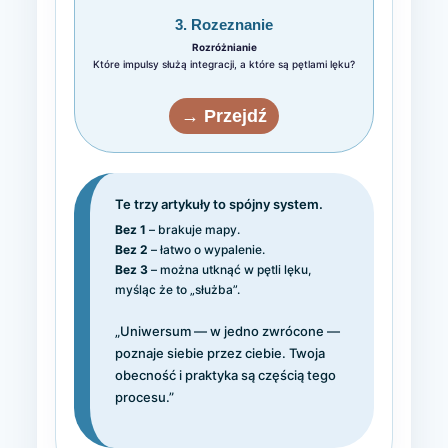
3. Rozeznanie
Rozróżnianie
Które impulsy służą integracji, a które są pętlami lęku?
→ Przejdź
Te trzy artykuły to spójny system.
Bez 1
– brakuje mapy.
Bez 2
– łatwo o wypalenie.
Bez 3
– można utknąć w pętli lęku,
myśląc że to „służba”.
„Uniwersum — w jedno zwrócone —
poznaje siebie przez ciebie. Twoja
obecność i praktyka są częścią tego
procesu.”