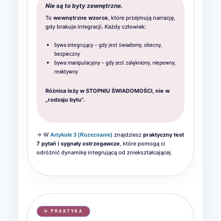
Nie są to byty zewnętrzne.
To
wewnętrzne wzorce
, które przejmują narrację,
gdy brakuje integracji. Każdy człowiek:
bywa integrujący – gdy jest świadomy, obecny,
bezpieczny
bywa manipulacyjny – gdy jest zalękniony, niepewny,
reaktywny
Różnica leży w STOPNIU ŚWIADOMOŚCI, nie w
„rodzaju bytu”.
→ W
znajdziesz
praktyczny test
Artykule 3 (Rozeznanie)
7 pytań i sygnały ostrzegawcze
, które pomogą ci
odróżnić dynamikę integrującą od zniekształcającej.
✨ PRAKTYKA