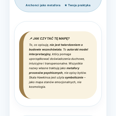
Archonci jako metafora
★ Twoja praktyka
📌 JAK CZYTAĆ TĘ MAPĘ?
To, co opisuję,
nie jest twierdzeniem o
budowie wszechświata
. To
autorski model
interpretacyjny
, który pomaga
uporządkować doświadczenia duchowe,
intuicyjne i transpersonalne. Wszystkie
nazwy własne traktuję jako
metafory
procesów psychicznych
, nie opisy bytów.
Skala Hawkinsa jest użyta
symbolicznie
–
jako mapa stanów emocjonalnych, nie
kosmologia.