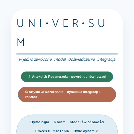
UNI•VER•SU
M
w jedno zwrócone · model · doświadczenie · integracja
💧 Artykuł 2: Regeneracja – powrót do równowagi
⚖️ Artykuł 3: Rozeznanie – dynamika integracji i
kontroli
Etymologia
6 bram
Model świadomości
Proces tłumaczenia
Dwie dynamiki