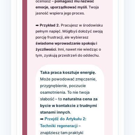
oceniasz –
pomagasz mu nazwać
emocje, uporządkować myśli
. Twoja
jasność wspiera jego proces.
➡️
Przykład 2.
Pracujesz w środowisku
pełnym napięć. Mógłbyś dołożyć swoją
porcję frustracji, ale wybierasz
świadome wprowadzanie spokoju i
życzliwości
. Inni, nawet nie wiedząc o
tym, zyskują przestrzeń do oddechu.
Taka praca kosztuje energię.
Może powodować zmęczenie,
przygnębienie, poczucie
osamotnienia. To nie twoja
słabość – to
naturalna cena za
bycie w kontakcie z trudnymi
stanami innych
.
➡️
Przejdź do Artykułu 2:
–
Techniki regeneracji
znajdziesz tam praktyki