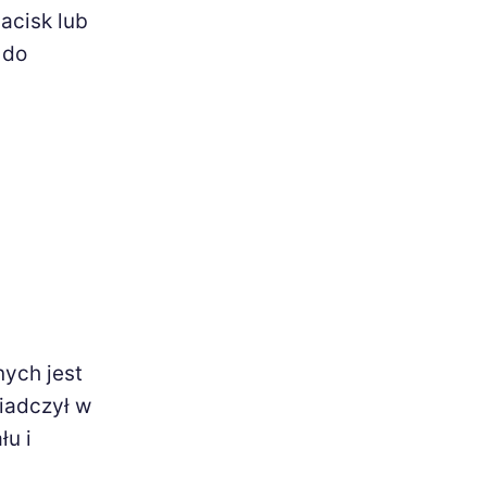
acisk lub
 do
nych jest
wiadczył w
łu i