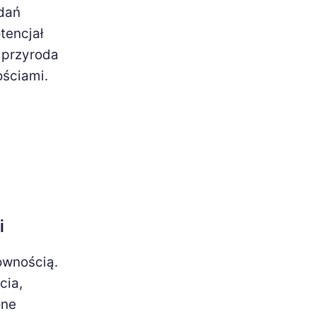
adań
tencjał
 przyroda
ościami.
i
ownością.
cia,
one