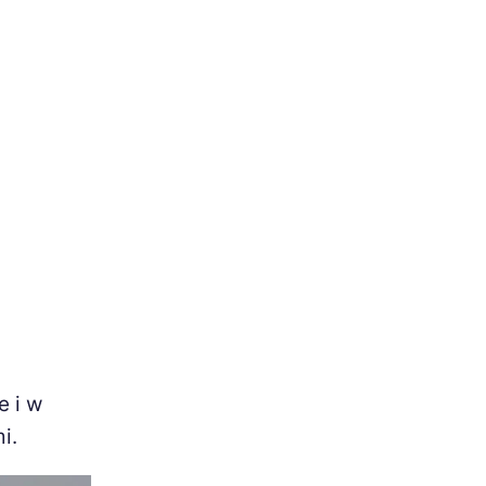
e i w
i.