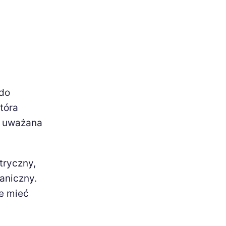
 do
tóra
st uważana
tryczny,
aniczny.
e mieć