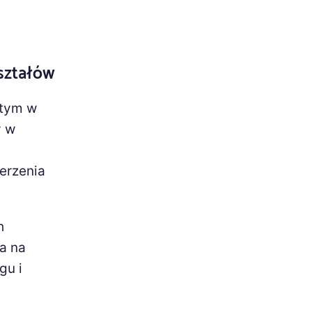
ształów
 tym w
y w
ierzenia
h
a na
gu i