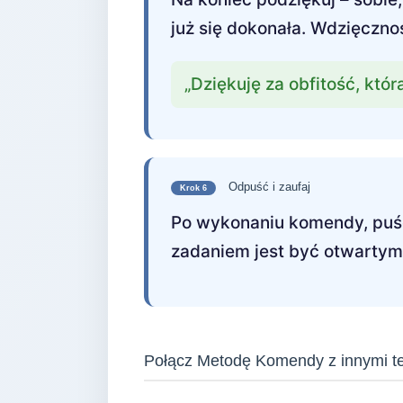
już się dokonała. Wdzięcznoś
„Dziękuję za obfitość, któ
Odpuść i zaufaj
Krok 6
Po wykonaniu komendy, puść 
zadaniem jest być otwartym 
Połącz Metodę Komendy z innymi t