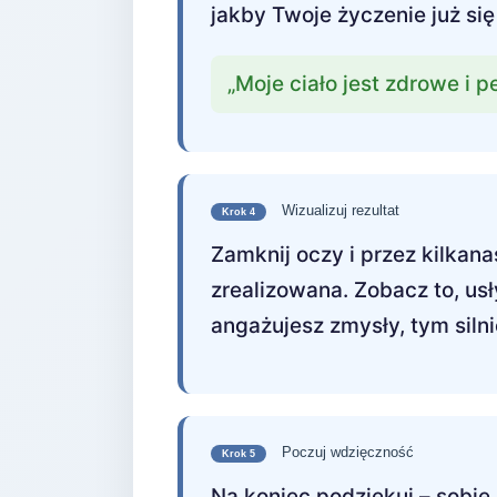
jakby Twoje życzenie już się
„Moje ciało jest zdrowe i pe
Wizualizuj rezultat
Krok 4
Zamknij oczy i przez kilkana
zrealizowana. Zobacz to, us
angażujesz zmysły, tym siln
Poczuj wdzięczność
Krok 5
Na koniec podziękuj – sobie