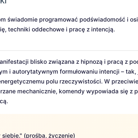
ki
om świadomie programować podświadomość i osią
ię, techniki oddechowe i pracę z intencją.
ifestacji blisko związana z hipnozą i pracą z p
m i autorytatywnym formułowaniu intencji – tak,
energetycznemu polu rzeczywistości. W przeciwi
wtarzane mechanicznie, komendy wypowiada się z 
cą.
iebie." (prośba, życzenie)