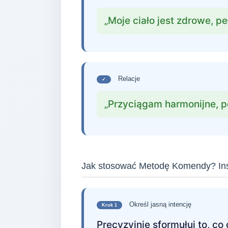
„Moje ciało jest zdrowe, p
Relacje
✓
„Przyciągam harmonijne, pe
Jak stosować Metodę Komendy? Inst
Określ jasną intencję
Krok 1
Precyzyjnie sformułuj to, co