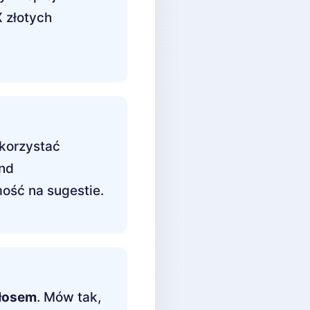
 złotych
korzystać
nd
ość na sugestie.
łosem
. Mów tak,