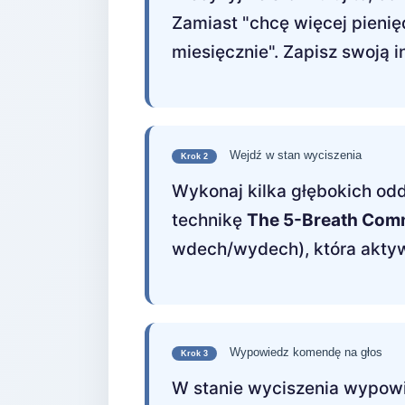
Zamiast "chcę więcej pieni
miesięcznie". Zapisz swoją i
Wejdź w stan wyciszenia
Krok 2
Wykonaj kilka głębokich od
technikę
The 5-Breath Co
wdech/wydech), która aktyw
Wypowiedz komendę na głos
Krok 3
W stanie wyciszenia wypo