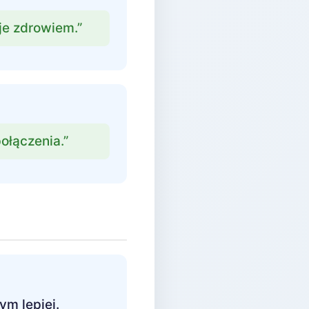
uje zdrowiem.”
ołączenia.”
ym lepiej.