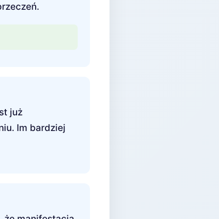
przeczeń.
st już
iu. Im bardziej
, że manifestacja