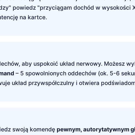
ędzy" powiedz "przyciągam dochód w wysokości X
ntencję na kartce.
dechów, aby uspokoić układ nerwowy. Możesz wy
mmand
– 5 spowolnionych oddechów (ok. 5-6 seku
uje układ przywspółczulny i otwiera podświadom
wiedz swoją komendę
pewnym, autorytatywnym g