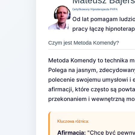
Mateusz Bajers
Certyfikowany Hipnoterapeuta PHPA
Od lat pomagam ludzi
pracy łączę hipnoterap
Czym jest Metoda Komendy?
Metoda Komendy to technika man
Polega na jasnym, zdecydowany
polecenie swojemu umysłowi i 
afirmacji, które często są po
przekonaniem i wewnętrzną mo
Kluczowa różnica:
Afirmacja:
"Chcę być pewny s