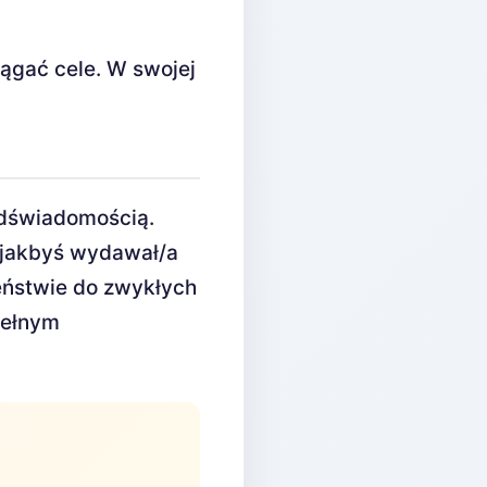
gać cele. W swojej
odświadomością.
 jakbyś wydawał/a
eństwie do zwykłych
pełnym