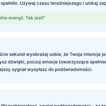
 spełniło. Używaj czasu teraźniejszego i unikaj za
łne energii. Tak jest!”
ście sekund wyobrażaj sobie, że Twoja intencja je
łysz dźwięki, poczuj emocje towarzyszące spełnien
iejszy sygnał wysyłasz do podświadomości.
, Wszechświatowi, swojej podświadomości – za to