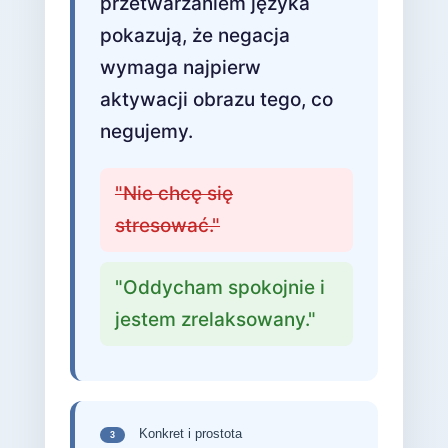
przetwarzaniem języka
pokazują, że negacja
wymaga najpierw
aktywacji obrazu tego, co
negujemy.
"Nie chcę się
stresować."
"Oddycham spokojnie i
jestem zrelaksowany."
Konkret i prostota
3