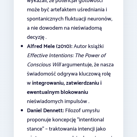
wykazali, że potencjał gotowości
może być artefaktem uśredniania i
spontanicznych fluktuacji neuronów,
a nie dowodem na nieświadomą
decyzję .
Alfred Mele (2010):
Autor książki
Effective Intentions: The Power of
Conscious Will
argumentuje, że nasza
świadomość odgrywa kluczową rolę
w
integrowaniu, zatwierdzaniu i
ewentualnym blokowaniu
nieświadomych impulsów .
Daniel Dennett:
Filozof umysłu
proponuje koncepcję "intentional
stance" – traktowania intencji jako