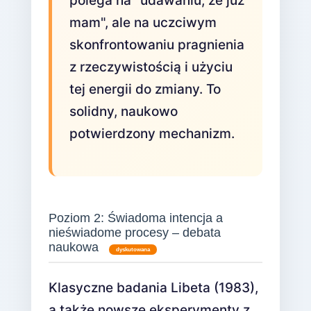
polega na "udawaniu, że już
mam", ale na uczciwym
skonfrontowaniu pragnienia
z rzeczywistością i użyciu
tej energii do zmiany. To
solidny, naukowo
potwierdzony mechanizm.
Poziom 2: Świadoma intencja a
nieświadome procesy – debata
naukowa
dyskutowana
Klasyczne badania Libeta (1983),
a także nowsze eksperymenty z