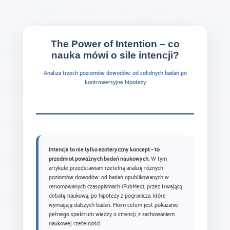
The Power of Intention – co
nauka mówi o sile intencji?
Analiza trzech poziomów dowodów: od solidnych badań po
kontrowersyjne hipotezy
Intencja to nie tylko ezoteryczny koncept – to
przedmiot poważnych badań naukowych.
W tym
artykule przedstawiam rzetelną analizę różnych
poziomów dowodów: od badań opublikowanych w
renomowanych czasopismach (PubMed), przez trwającą
debatę naukową, po hipotezy z pogranicza, które
wymagają dalszych badań. Moim celem jest pokazanie
pełnego spektrum wiedzy o intencji, z zachowaniem
naukowej rzetelności.