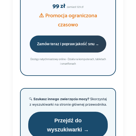
99 zł
zamiast 129 zł
⚠️ Promocja ograniczona
czasowo
Zamów teraz i popraw jakość snu →
Dostęp natychmiastowy online • Działa na komputerach, tabletach
i smartfonach
🔍
Szukasz innego zwierzęcia mocy?
Skorzystaj
z wyszukiwarki na stronie głównej przewodnika.
Przejdź do
wyszukiwarki →