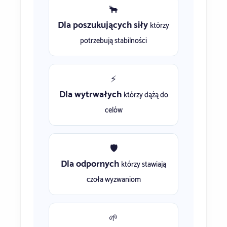
🐂
Dla poszukujących siły
którzy
potrzebują stabilności
⚡
Dla wytrwałych
którzy dążą do
celów
🛡️
Dla odpornych
którzy stawiają
czoła wyzwaniom
🌱