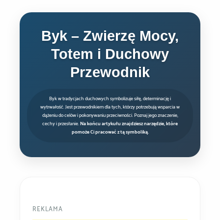
Byk – Zwierzę Mocy,
Totem i Duchowy
Przewodnik
Byk w tradycjach duchowych symbolizuje siłę, determinację i
wytrwałość. Jest przewodnikiem dla tych, którzy potrzebują wsparcia w
dążeniu do celów i pokonywaniu przeciwności. Poznaj jego znaczenie,
cechy i przesłanie.
Na końcu artykułu znajdziesz narzędzie, które
pomoże Ci pracować z tą symboliką.
REKLAMA