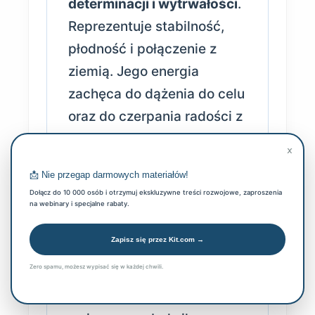
determinacji i wytrwałości
.
Reprezentuje stabilność,
płodność i połączenie z
ziemią. Jego energia
zachęca do dążenia do celu
oraz do czerpania radości z
życia. U wielu kultur byk
×
postrzegany jest jako
📩 Nie przegap darmowych materiałów!
potężny przewodnik, który
Dołącz do 10 000 osób i otrzymuj ekskluzywne treści rozwojowe, zaproszenia
uczy odwagi oraz pewności
na webinary i specjalne rabaty.
siebie. W starożytnych
Zapisz się przez Kit.com →
cywilizacjach, takich jak
Zero spamu, możesz wypisać się w każdej chwili.
Egipt czy Kreta, byk był
czczony jako święte