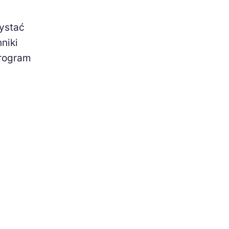
zystać
niki
program