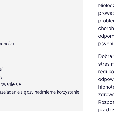
Nielec
prowa
proble
chorób
odporn
adności.
psychi
Dobra 
stres 
j.
reduko
y.
odpowi
owanie się.
hipnot
rzejadanie się czy nadmierne korzystanie
zdrows
Rozpoz
już dzi