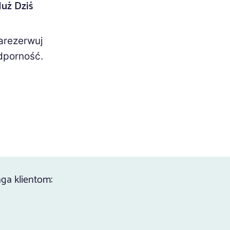
Już Dziś
Zarezerwuj
dporność.
ga klientom: