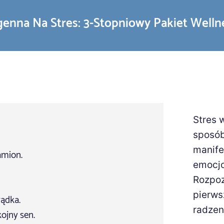
enna Na Stres: 3-Stopniowy Pakiet Welln
Stres 
sposób
manifes
amion.
emocjo
Rozpoz
pierws
łądka.
radzen
ojny sen.