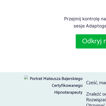
Przejmij kontrolę n
sesje Adaptoge
Odkryj 
Cześć, ma
Znaleźć o
Rozwiąza
Otrzymać 