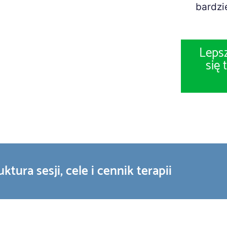
bardzi
Lepsz
się
uktura sesji, cele i cennik terapii