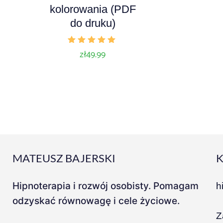
kolorowania (PDF
do druku)
Oceniono
zł
49.99
5.00
na 5
MATEUSZ BAJERSKI
Hipnoterapia i rozwój osobisty. Pomagam
h
odzyskać równowagę i cele życiowe.
Z