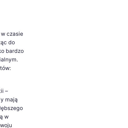
 w czasie
ząc do
ko bardzo
ialnym.
tów:
ii –
dy mają
głębszego
są w
zwoju