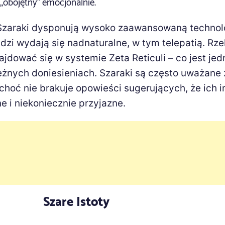
 „obojętny” emocjonalnie.
e Szaraki dysponują wysoko zaawansowaną technolo
udzi wydają się nadnaturalne, w tym telepatią. Rz
jdować się w systemie Zeta Reticuli – co jest jed
eżnych doniesieniach. Szaraki są często uważane z
choć nie brakuje opowieści sugerujących, że ich i
e i niekoniecznie przyjazne.
Szare Istoty