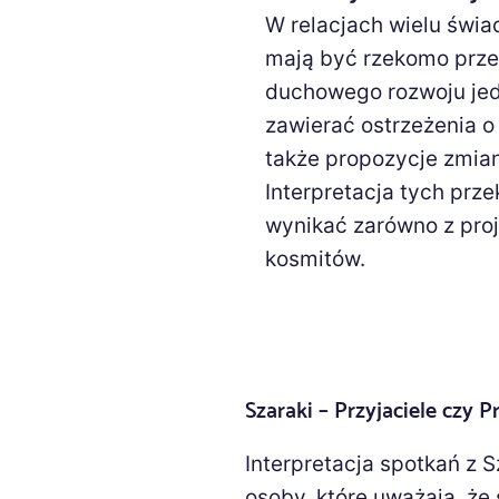
W relacjach wielu świ
mają być rzekomo prze
duchowego rozwoju jedn
zawierać ostrzeżenia o
także propozycje zmian
Interpretacja tych prz
wynikać zarówno z proje
kosmitów.
Szaraki – Przyjaciele czy P
Interpretacja spotkań z S
osoby, które uważają, że