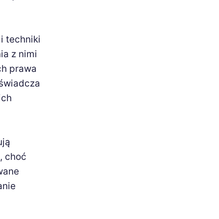
i techniki
ia z nimi
ch prawa
doświadcza
ich
ują
, choć
owane
anie