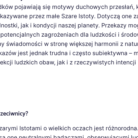
adków pojawiają się motywy duchowych przesłań, 
kazywane przez małe Szare Istoty. Dotyczą one 
ostki, jak i kondycji naszej planety. Przekazy m
 potencjalnych zagrożeniach dla ludzkości i środo
y świadomości w stronę większej harmonii z natu
ekazów jest jednak trudna i często subiektywna – 
kcji ludzkich obaw, jak i z rzeczywistych intencji
rzeciwnicy?
zarymi Istotami o wielkich oczach jest różnorodna
 są one neutralnymi badaczami, obserwującymi lu