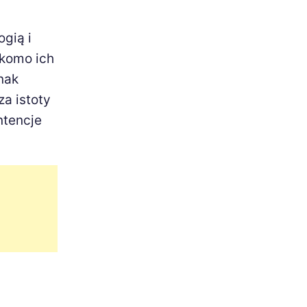
gią i
ekomo ich
nak
a istoty
ntencje