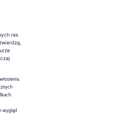
nych ras
twierdzą,
turze
yczaj
włosienia.
ocznych
dkach.
im wygląd