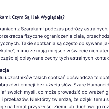
akami: Czym Są i Jak Wyglądają?
tkaniach z Szarakami podczas podróży astralnych,
rzekracza fizyczne ograniczenia ciała, przechod
ycznych. Takie spotkania są często opisywane ja
tykalne”, mimo że mają miejsce w świecie niemater
jczęściej opisywane cechy tych astralnych kontak
acja
lu uczestników takich spotkań doświadcza telepat
obrazów i emocji bez użycia słów. Szare Humanoi
ia” swoich myśli, co może prowadzić do wrażeń 
i i przekazów. Niektórzy twierdzą, że dzięki temu 
cje na temat przyszłości Ziemi lub duchowego ro