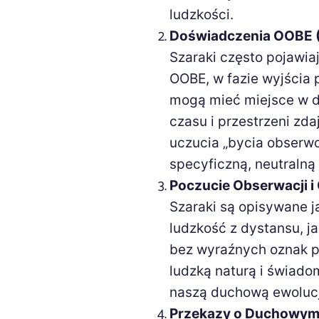
ludzkości.
Doświadczenia OOBE (
Szaraki często pojawia
OOBE, w fazie wyjścia p
mogą mieć miejsce w d
czasu i przestrzeni zda
uczucia „bycia obserw
specyficzną, neutralną
Poczucie Obserwacji i
Szaraki są opisywane ja
ludzkość z dystansu, 
bez wyraźnych oznak pr
ludzką naturą i świadom
naszą duchową ewolucj
Przekazy o Duchowym