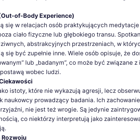
Out-of-Body Experience)
ją się w relacjach osób praktykujących medytacje 
oza ciało fizyczne lub głębokiego transu. Spotkan
ziwnych, abstrakcyjnych przestrzeniach, w który
ją się być zupełnie inne. Wiele osób opisuje, że 
owanym” lub „badanym”, co może być związane z 
 postawą wobec ludzi.
 Ciekawości
ko istoty, które nie wykazują agresji, lecz obserw
jak naukowcy prowadzący badania. Ich zachowanie
zyjaźni, nie jest też wrogie. Są jedynie zaintryg
ością, co niektórzy interpretują jako zainteresow
ą.
 Rozwoju