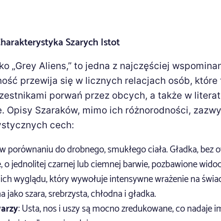
harakterystyka Szarych Istot
ko „Grey Aliens,” to jedna z najczęściej wspomina
ść przewija się w licznych relacjach osób, które 
zestnikami porwań przez obcych, a także w litera
ze. Opisy Szaraków, mimo ich różnorodności, zazw
ystycznych cech:
a w porównaniu do drobnego, smukłego ciała. Gładka, bez o
e, o jednolitej czarnej lub ciemnej barwie, pozbawione wid
 ich wyglądu, który wywołuje intensywne wrażenie na świa
 jako szara, srebrzysta, chłodna i gładka.
warzy
: Usta, nos i uszy są mocno zredukowane, co nadaje 