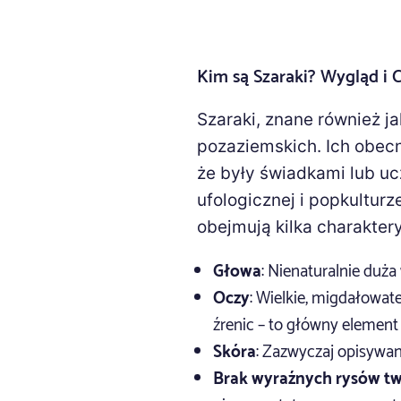
Kim są Szaraki? Wygląd i C
Szaraki, znane również ja
pozaziemskich. Ich obecno
że były świadkami lub uc
ufologicznej i popkultur
obejmują kilka charakter
Głowa
: Nienaturalnie duż
Oczy
: Wielkie, migdałowat
źrenic – to główny element
Skóra
: Zazwyczaj opisywana
Brak wyraźnych rysów t