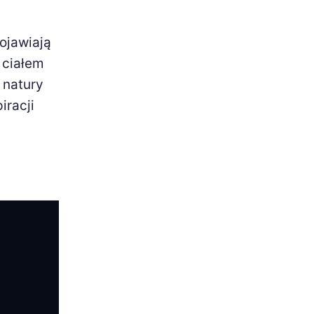
pojawiają
 ciałem
 natury
iracji