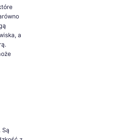
które
zarówno
ogą
wiska, a
rą.
może
. Są
dzkość z