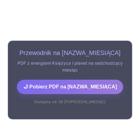
Przewodnik na [NAZWA_MIESIĄCA]
PDF z energiami Księżyca i planet na nadchodzący
miesiąc
🌙 Pobierz PDF na [NAZWA_MIESIĄCA]
Dostępny od: 28 [POPRZEDNI_MIESIĄC]